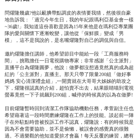
問燿隆幾歲?他以靦腆帶點調皮的表情要我猜，然後很自豪
地告訴我：「過完今年生日，我的年紀跟瑪利亞基金會一樣
~36歲!」我知道這份喜歡是因為15年來他是在瑪利亞專業團
隊的愛與關懷下逐漸蛻變，讓他從「保鮮膜」變成「男
模」，這不是我說的，是名嘴燿隆對自己的調侃與自信。
邀約燿隆擔任講師，他希望節目中能給一段「工商服務時
間」，挑戰擔任一日電視購物專家；非常感謝「公主派對」
直播平台為燿隆圓夢，他說：做夢都沒想過竟然真的成為超
紅的「公主派對」直播主。那天只帶了限量200組「做好事
媽媽 安心清潔禮盒組」,一開賣就在大哥哥大姊姊的助攻之
下，燿隆很認真的介紹，超怕賣不出去，結果眼睛喵到電視
螢幕竟然一下子就飆到200組，喊停的時候真的以為在做夢!
目前燿隆暫時回到清潔工作隊協助機動任務，孝萱副主任也
希望藉著這一段時間磨練燿隆在工作上的技能。談起前一陣
子在外駐點時曾被投訴工作不認真，燿隆說：有的時候我是
因為不會需要協助，並不是偷懶，被誤會的感覺真的很難
過。不過樂觀的他知道愛拚才會贏！每天反覆的練習，總有