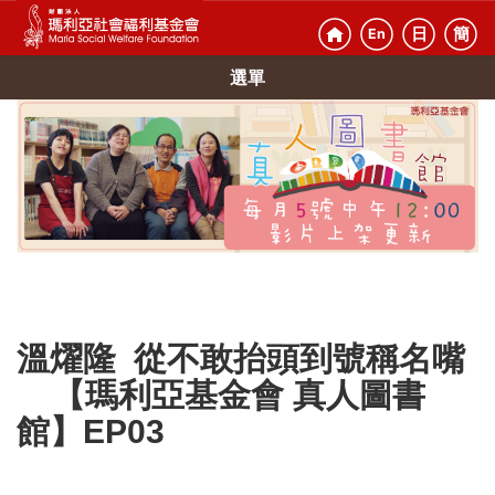
日
簡
En
選單
溫燿隆 從不敢抬頭到號稱名嘴
【瑪利亞基金會 真人圖書
館】EP03