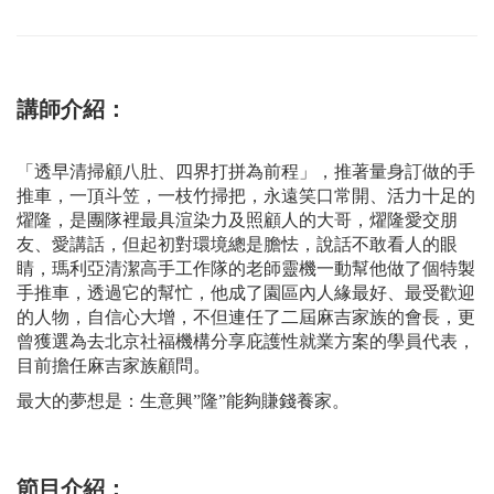
講師介紹：
「透早清掃顧八肚、四界打拼為前程」，推著量身訂做的手
推車，一頂斗笠，一枝竹掃把，永遠笑口常開、活力十足的
燿隆，是團隊裡最具渲染力及照顧人的大哥，燿隆愛交朋
友、愛講話，但起初對環境總是膽怯，說話不敢看人的眼
睛，瑪利亞清潔高手工作隊的老師靈機一動幫他做了個特製
手推車，透過它的幫忙，他成了園區內人緣最好、最受歡迎
的人物，自信心大增，不但連任了二屆麻吉家族的會長，更
曾獲選為去北京社福機構分享庇護性就業方案的學員代表，
目前擔任麻吉家族顧問。
最大的夢想是：生意興”隆”能夠賺錢養家。
節目介紹：