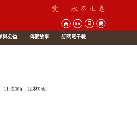
日
簡
En
參與公益
傳愛故事
訂閱電子報
、11.張0勛、12.林0涵。