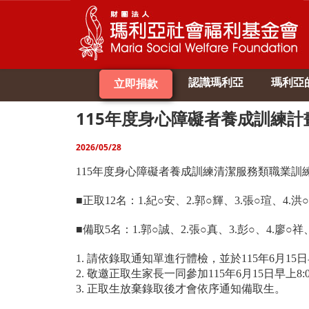
認識瑪利亞
瑪利亞
立即捐款
115年度身心障礙者養成訓練
2026/05/28
115年度身心障礙者養成訓練清潔服務類職業訓
■正取12名：1.紀○安、2.郭○輝、3.張○瑄、4.洪○
■備取5名：1.郭○誠、2.張○真、3.彭○、4.廖○祥
1.
請依錄取通知單進行體檢，並於115年6月15日
2.
敬邀正取生家長一同參加115年6月15日早上8
3.
正取生放棄錄取後才會依序通知備取生。