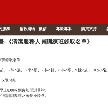
的服務
捐款捐物．徵信
募款專案
購買支持
計畫-《清潔服務人員訓練班錄取名單》
練班錄取名單
超、5.陳○晨、6.李○朋、7.林○群、8.林○亭、9.陳○志、10.朱○弘
、5.陳○錡。
早上8:00報到參加開訓典禮。
:00開訓訓典禮及家長座談會。