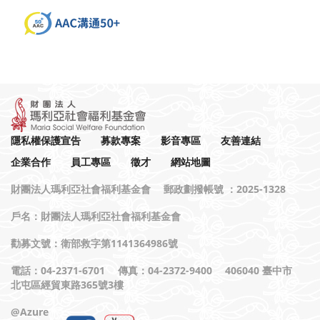
隱私權保護宣告
募款專案
影音專區
友善連結
企業合作
員工專區
徵才
網站地圖
財團法人瑪利亞社會福利基金會 郵政劃撥帳號 ：2025-1328
戶名：財團法人瑪利亞社會福利基金會
勸募文號：衛部救字第1141364986號
電話：04-2371-6701 傳真：04-2372-9400 406040 臺中市
北屯區經貿東路365號3樓
@Azure