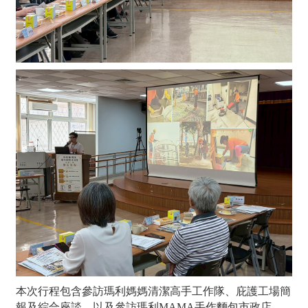
本次行程包含參訪瑪利媽媽清潔高手工作隊、庇護工場簡
報及綜合座談，以及參訪瑪利MAMA手作麵包市政店。