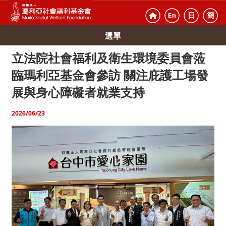
日
簡
En
選單
立法院社會福利及衛生環境委員會蒞
臨瑪利亞基金會參訪 關注庇護工場發
展與身心障礙者就業支持
2026/06/23