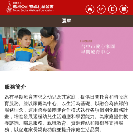
日
簡
En
選單
服務簡介
為有早期療育需求之幼兒及其家庭，提供日間托育和時段療
育服務。並以家庭為中心、以生活為基礎、以融合為依歸的
服務理念，運用跨專業團隊合作模式執行各項個別化服務計
畫，增進發展遲緩幼兒生活適應和學習能力。為家庭提供教
養諮詢、喘息服務、親職教育、資源連結和轉銜等支持服
務，以促進家長親職功能並提升家庭生活品質。