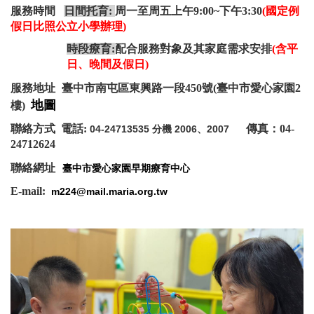
服務時間
日間托育:
周一至周五上午9:00~下午3:30
(國定例
假日比照公立小學辦理)
時段療育:
配合服務對象及其家庭需求安排
(含平
日、晚間及假日)
服務地址
臺中市南屯區東興路一段450號(臺中市愛心家園2
地圖
樓)
聯絡方式 電話:
傳真：04-
04-24713535 分機 2006、2007
24712624
聯絡網址
臺中市愛心家園早期療育中心
E-mail:
m224@mail.maria.org.tw