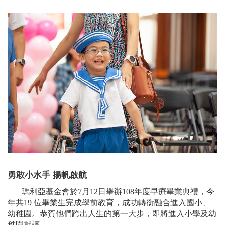
勇敢小水手 揚帆啟航
瑪利亞基金會於7月12日舉辦108年度早療畢業典禮，今
年共19 位畢業生完成學前教育，成功轉銜融合進入國小、
幼稚園。恭賀他們跨出人生的第一大步，即將進入小學及幼
稚園就讀。