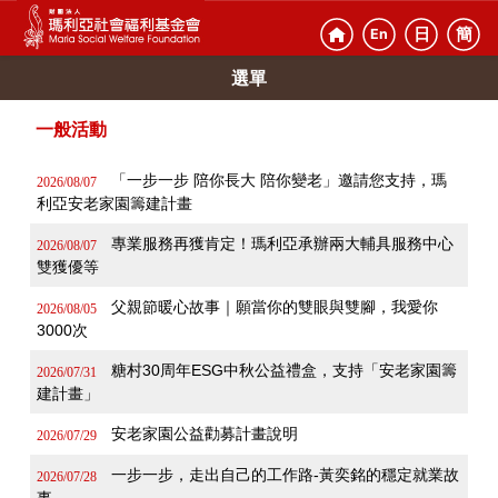
日
簡
En
選單
一般活動
「一步一步 陪你長大 陪你變老」邀請您支持，瑪
2026/08/07
利亞安老家園籌建計畫
專業服務再獲肯定！瑪利亞承辦兩大輔具服務中心
2026/08/07
雙獲優等
父親節暖心故事｜願當你的雙眼與雙腳，我愛你
2026/08/05
3000次
糖村30周年ESG中秋公益禮盒，支持「安老家園籌
2026/07/31
建計畫」
安老家園公益勸募計畫說明
2026/07/29
一步一步，走出自己的工作路-黃奕銘的穩定就業故
2026/07/28