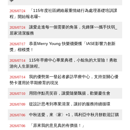
事
「115年度社區網絡嚴重情緒行為處理基礎培訓課
2026/07/24
程」開始報名囉~
讓愛走進每一個需要的角落，先鋒隊~~攜手扶弱_
2026/07/24
居家清潔服務
恭喜Merry Young 快樂襪榮獲「IASE影響力創新
2026/07/17
獎」楷模獎！
115年早療中心畢業典禮，小鯨魚的大冒險！勇敢
2026/07/14
游向人生新旅程。
我的優勢第一發起者參訪早療中心，支持並關心優
2026/07/14
勢卡運用於早期療育的現況
用陪伴點亮笑容，讓愛隨樂飄揚，歡樂慶生會
2026/07/10
從設計思考到專業清潔，讓好的服務持續循環
2026/07/09
中秋送愛，來〈家〉+1，瑪利亞中秋月餅歡迎訂購
2026/07/06
「原來我的意見真的有價值！」
2026/07/06