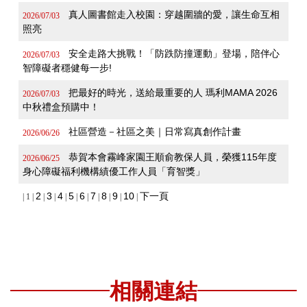
真人圖書館走入校園：穿越圍牆的愛，讓生命互相
2026/07/03
照亮
安全走路大挑戰！「防跌防撞運動」登場，陪伴心
2026/07/03
智障礙者穩健每一步!
把最好的時光，送給最重要的人 瑪利MAMA 2026
2026/07/03
中秋禮盒預購中！
社區營造－社區之美｜日常寫真創作計畫
2026/06/26
恭賀本會霧峰家園王順俞教保人員，榮獲115年度
2026/06/25
身心障礙福利機構績優工作人員「育智獎」
2
3
4
5
6
7
8
9
10
下一頁
| 1 |
|
|
|
|
|
|
|
|
|
相關連結