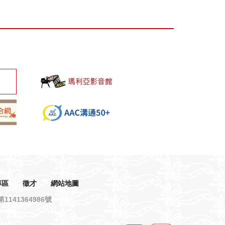
專區
徵才
網站地圖
141364986號