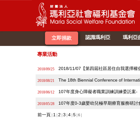
認識瑪利亞
瑪利亞
立即捐款
專業活動
2018/11/07【第四屆社區居住自我選
2018/09/25
The 18th Biennial Conference of In
2018/08/21
107年度身心障礙者職業訓練訓練委託案
2018/06/12
107年度0-3歲嬰幼兒極早期療育服務研
2018/05/28
前一頁
1
2
3
4
5
|
|
|
|
|
| 6 |