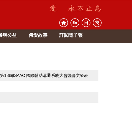
日
簡
En
參與公益
傳愛故事
訂閱電子報
cation (ISAAC) 第18屆ISAAC 國際輔助溝通系統大會暨論文發表