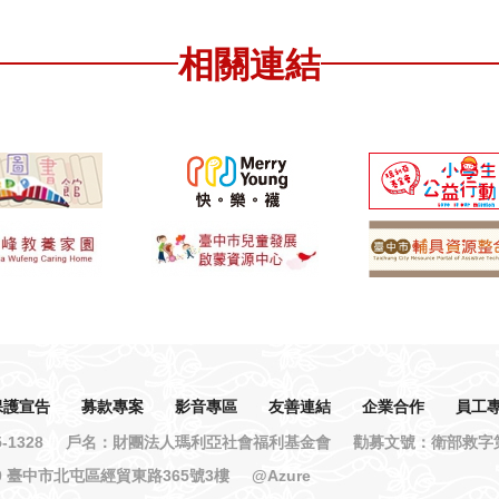
相關連結
保護宣告
募款專案
影音專區
友善連結
企業合作
員工
1328
戶名：財團法人瑪利亞社會福利基金會
勸募文號：衛部救字第1
6040 臺中市北屯區經貿東路365號3樓
@Azure