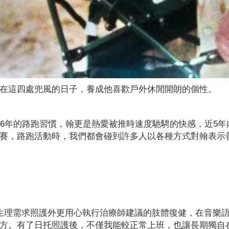
在這四處兜風的日子，養成他喜歡戶外休閒開朗的個性。
6年的路跑習慣，翰更是熱愛被推時速度馳騁的快感，近5年
賽，路跑活動時，我們都會碰到許多人以各種方式對翰表示
生理需求照護外更用心執行治療師建議的肢體復健，在音樂
方。有了日托照護後，不僅我能較正常上班，也讓長期獨自