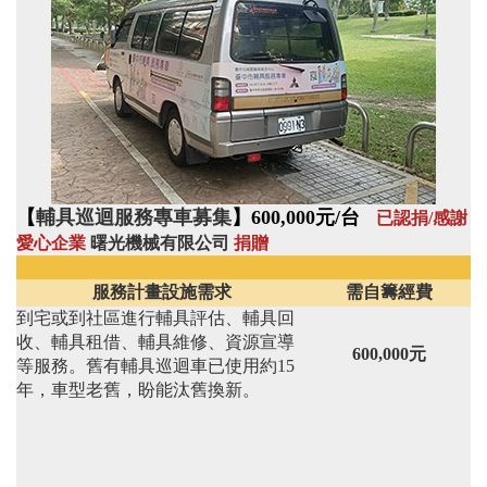
【
輔具巡迴服務專車募集
】600,000元/台
已認捐/感謝
愛心企業
曙光機械有限公司
捐贈
服務計畫設施需求
需自籌經費
到宅或到社區進行輔具評估、輔具回
收、輔具租借、輔具維修、資源宣導
600,000元
等服務。舊有輔具巡迴車已使用約15
年，車型老舊，盼能汰舊換新。