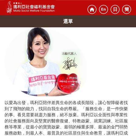
日
簡
En
選單
以愛為出發，瑪利亞陪伴差異生命的各成長階段，讓心智障礙者找
到了飛翔的能力，找回自我生命的尊嚴。「服務生命」是一件快樂
的事。看見需要就盡力服務，絕不放棄。瑪利亞以全面性與專業性
的社會服務面向及堅實的醫療復健、特教啟蒙、就業訓練、社區服
務等專業，從最小的寶寶啟蒙、最弱的極重多障、最遠的金門弱勢
服務啟動，到最人本、最普及的社區居住與生命教育，讓瑪利亞成