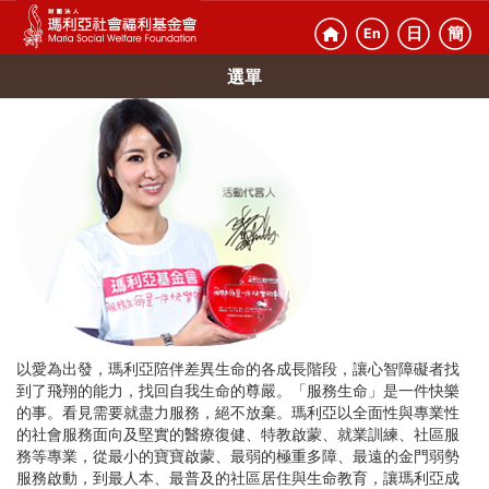
日
簡
En
選單
以愛為出發，瑪利亞陪伴差異生命的各成長階段，讓心智障礙者找
到了飛翔的能力，找回自我生命的尊嚴。「服務生命」是一件快樂
的事。看見需要就盡力服務，絕不放棄。瑪利亞以全面性與專業性
的社會服務面向及堅實的醫療復健、特教啟蒙、就業訓練、社區服
務等專業，從最小的寶寶啟蒙、最弱的極重多障、最遠的金門弱勢
服務啟動，到最人本、最普及的社區居住與生命教育，讓瑪利亞成