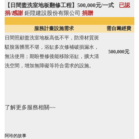
【
日間盥洗室地板翻修工程
】500,000元/一式
已認
捐/感謝
鉅陞建設股份有限公司
捐贈
服務計畫設施需求
需自籌經費
日間照顧盥洗室地板高低不平，防滑材質斑
駁脫落髒黑不堪，浴缸多次修補破損漏水，
500,000元
無法使用；期盼整修後能移除浴缸，擴大清
洗空間，增加無障礙等符合需求的設施。
了解更多服務相關~~
阿玲的故事