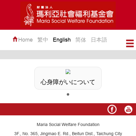
Home
繁中
English
日本語
简体
心身障がいについて
Maria Social Welfare Foundation
3F., No. 365, Jingmao E. Rd., Beitun Dist., Taichung City