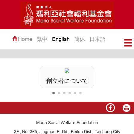
Home
繁中
English
日本語
简体
創立者について
Maria Social Welfare Foundation
3F., No. 365, Jingmao E. Rd., Beitun Dist., Taichung City