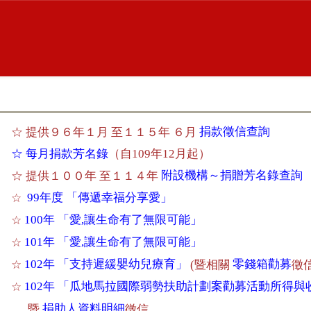
捐款徵信查詢
☆ 提供９６年１月 至１１５年 ６月
☆ 每月捐款芳名錄
（自109年12月起）
附設機構～捐贈芳名錄查詢
☆ 提供１００年 至１１４年
99年度 「傳遞幸福分享愛」
☆
100年 「愛,讓生命有了無限可能」
☆
101年 「愛,讓生命有了無限可能」
☆
102年 「支持遲緩嬰幼兒療育」
零錢箱勸募
☆
(暨相關
徵
102年 「瓜地馬拉國際弱勢扶助計劃案勸募活動所得與
☆
捐助人資料明細
暨
徵信