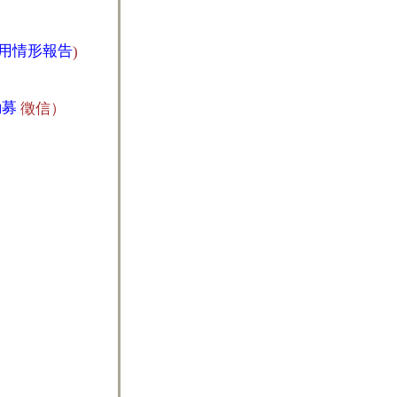
用情形報告
)
勸募
徵信）