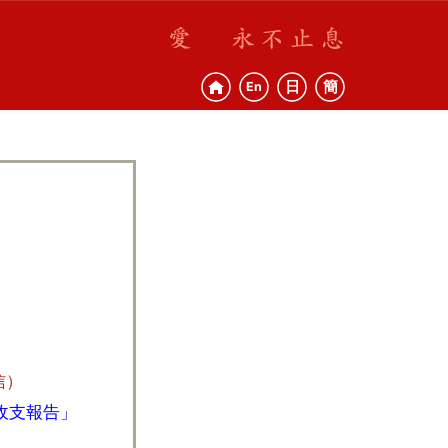
日
簡
En
信）
收支報告」